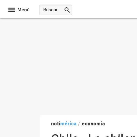
Menú
noti
mérica
/
economía