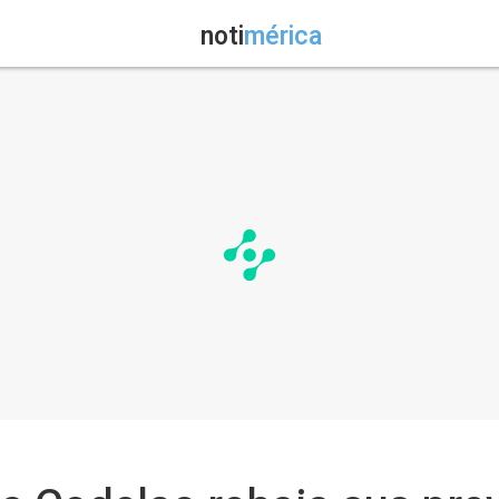
noti
mérica