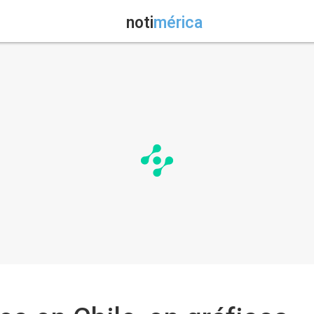
noti
mérica