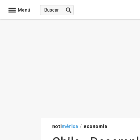
Menú
noti
mérica
/
economía