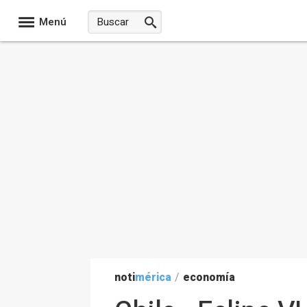
Menú
noti
mérica
/
economía