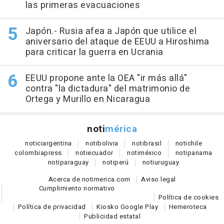
las primeras evacuaciones
Japón.- Rusia afea a Japón que utilice el
aniversario del ataque de EEUU a Hiroshima
para criticar la guerra en Ucrania
EEUU propone ante la OEA "ir más allá"
contra "la dictadura" del matrimonio de
Ortega y Murillo en Nicaragua
noti
mérica
notici
argentina
noti
bolivia
noti
brasil
noti
chile
colombia
press
noti
ecuador
noti
méxico
noti
panama
noti
paraguay
noti
perú
noti
uruguay
Acerca de notimerica.com
Aviso legal
Cumplimiento normativo
Política de cookies
Política de privacidad
Kiosko Google Play
Hemeroteca
Publicidad estatal