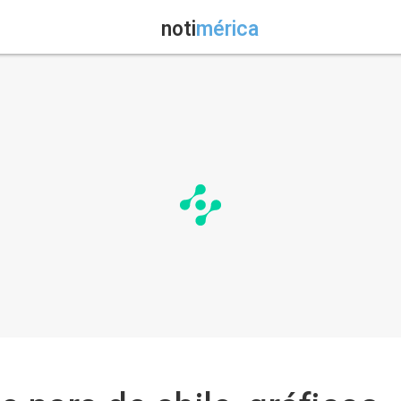
noti
mérica