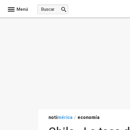
Menú
noti
mérica
/
economía