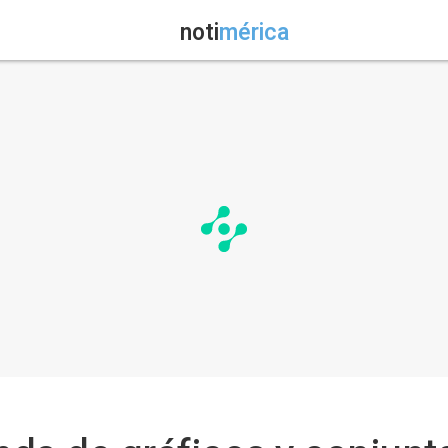
noti
mérica