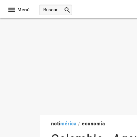
Menú
noti
mérica
/
economía