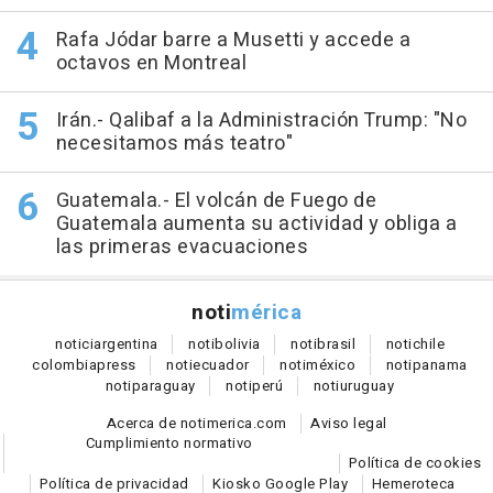
Rafa Jódar barre a Musetti y accede a
octavos en Montreal
Irán.- Qalibaf a la Administración Trump: "No
necesitamos más teatro"
Guatemala.- El volcán de Fuego de
Guatemala aumenta su actividad y obliga a
las primeras evacuaciones
noti
mérica
notici
argentina
noti
bolivia
noti
brasil
noti
chile
colombia
press
noti
ecuador
noti
méxico
noti
panama
noti
paraguay
noti
perú
noti
uruguay
Acerca de notimerica.com
Aviso legal
Cumplimiento normativo
Política de cookies
Política de privacidad
Kiosko Google Play
Hemeroteca