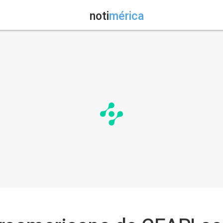
noti
mérica