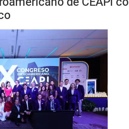
eroamericano de CEAPI co
co