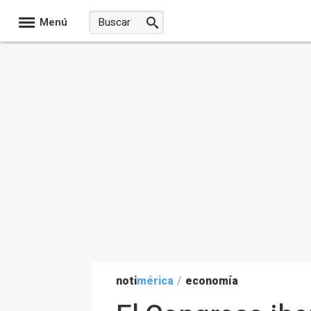
Menú
noti
mérica
/
economía