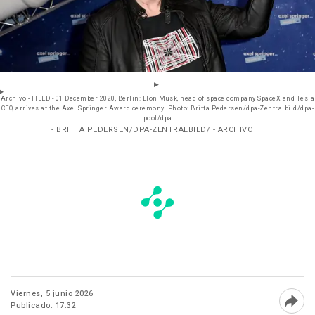
Archivo - FILED - 01 December 2020, Berlin: Elon Musk, head of space company SpaceX and Tesla
CEO, arrives at the Axel Springer Award ceremony. Photo: Britta Pedersen/dpa-Zentralbild/dpa-
pool/dpa
- BRITTA PEDERSEN/DPA-ZENTRALBILD/ - ARCHIVO
Viernes, 5 junio 2026
Publicado: 17:32
Abri