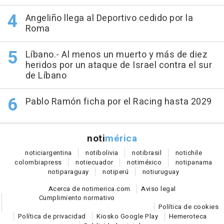
Angeliño llega al Deportivo cedido por la
Roma
Líbano.- Al menos un muerto y más de diez
heridos por un ataque de Israel contra el sur
de Líbano
Pablo Ramón ficha por el Racing hasta 2029
noti
mérica
notici
argentina
noti
bolivia
noti
brasil
noti
chile
colombia
press
noti
ecuador
noti
méxico
noti
panama
noti
paraguay
noti
perú
noti
uruguay
Acerca de notimerica.com
Aviso legal
Cumplimiento normativo
Política de cookies
Política de privacidad
Kiosko Google Play
Hemeroteca