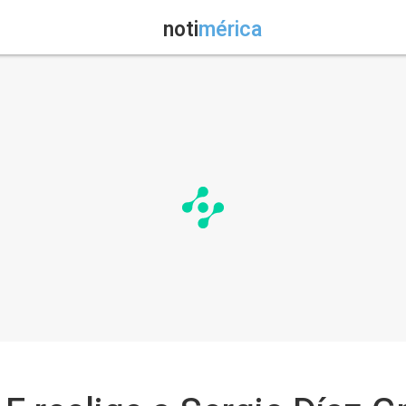
noti
mérica