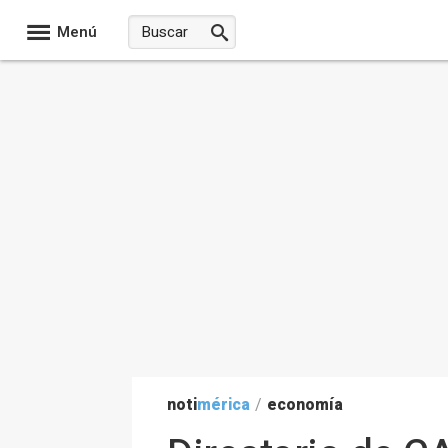
Menú
noti
mérica
/
economía