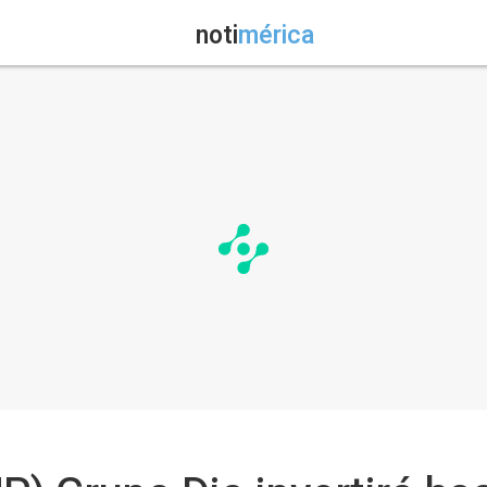
noti
mérica