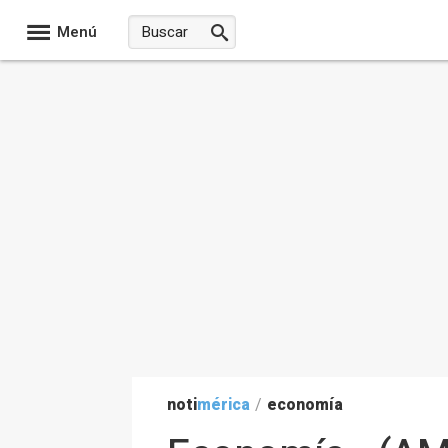
Menú
noti
mérica
/
economía