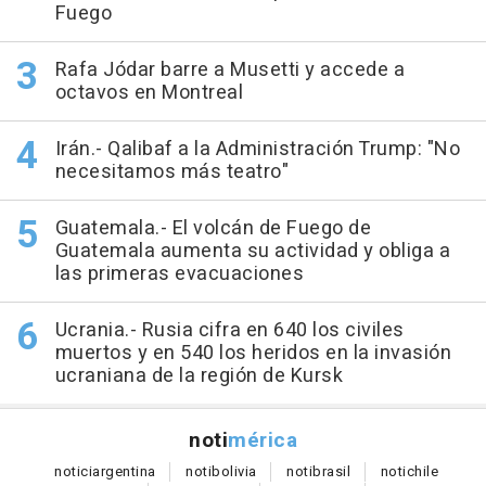
Fuego
Rafa Jódar barre a Musetti y accede a
octavos en Montreal
Irán.- Qalibaf a la Administración Trump: "No
necesitamos más teatro"
Guatemala.- El volcán de Fuego de
Guatemala aumenta su actividad y obliga a
las primeras evacuaciones
Ucrania.- Rusia cifra en 640 los civiles
muertos y en 540 los heridos en la invasión
ucraniana de la región de Kursk
noti
mérica
notici
argentina
noti
bolivia
noti
brasil
noti
chile