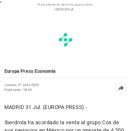
El presidente de Iberdrola, Ignacio Galán
- IBERDROLA
Europa Press Economía
Jueves, 31 julio 2025
Publicado: 18:59
Abri
MADRID 31 Jul. (EUROPA PRESS) -
Iberdrola ha acordado la venta al grupo Cox de
sus negocios en México por un importe de 4.200