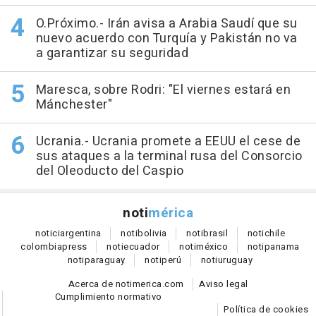
O.Próximo.- Irán avisa a Arabia Saudí que su
nuevo acuerdo con Turquía y Pakistán no va
a garantizar su seguridad
Maresca, sobre Rodri: "El viernes estará en
Mánchester"
Ucrania.- Ucrania promete a EEUU el cese de
sus ataques a la terminal rusa del Consorcio
del Oleoducto del Caspio
noti
mérica
notici
argentina
noti
bolivia
noti
brasil
noti
chile
colombia
press
noti
ecuador
noti
méxico
noti
panama
noti
paraguay
noti
perú
noti
uruguay
Acerca de notimerica.com
Aviso legal
Cumplimiento normativo
Política de cookies