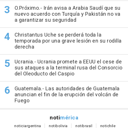
O.Próximo.- Irán avisa a Arabia Saudí que su
nuevo acuerdo con Turquía y Pakistán no va
a garantizar su seguridad
Christantus Uche se perderá toda la
temporada por una grave lesión en su rodilla
derecha
Ucrania.- Ucrania promete a EEUU el cese de
sus ataques a la terminal rusa del Consorcio
del Oleoducto del Caspio
Guatemala.- Las autoridades de Guatemala
anuncian el fin de la erupción del volcán de
Fuego
noti
mérica
notici
argentina
noti
bolivia
noti
brasil
noti
chile