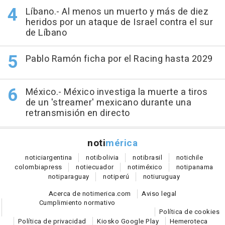
Líbano.- Al menos un muerto y más de diez
heridos por un ataque de Israel contra el sur
de Líbano
Pablo Ramón ficha por el Racing hasta 2029
México.- México investiga la muerte a tiros
de un 'streamer' mexicano durante una
retransmisión en directo
noti
mérica
notici
argentina
noti
bolivia
noti
brasil
noti
chile
colombia
press
noti
ecuador
noti
méxico
noti
panama
noti
paraguay
noti
perú
noti
uruguay
Acerca de notimerica.com
Aviso legal
Cumplimiento normativo
Política de cookies
Política de privacidad
Kiosko Google Play
Hemeroteca