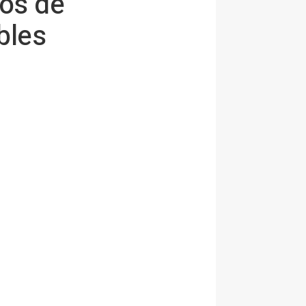
tos de
bles