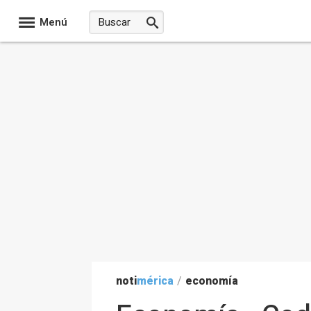
Menú
noti
mérica
/
economía