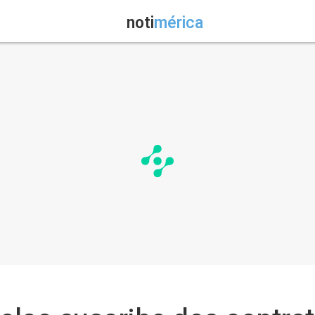
noti
mérica