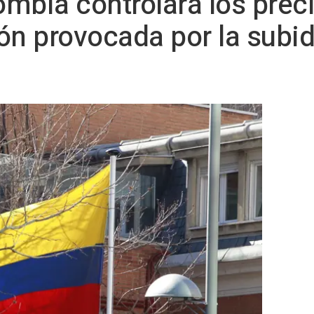
mbia controlará los preci
ión provocada por la subid