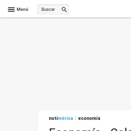
Menú
noti
mérica
/
economía