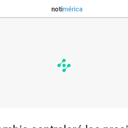
noti
mérica