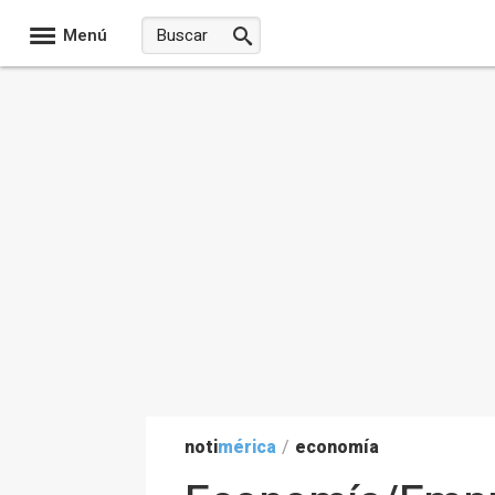
Menú
noti
mérica
/
economía