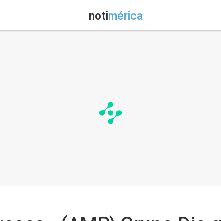
noti
mérica