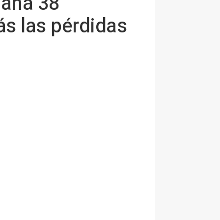
gana 38
ás las pérdidas