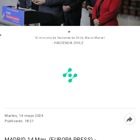
El ministro de Hacienda de Chile, Mario Marcel
- HACIENDA CHILE
Martes, 14 mayo 2024
Publicado: 18:21
Abri
MADRID 14 May. (EUROPA PRESS) -