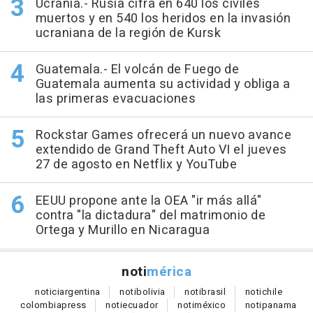
Ucrania.- Rusia cifra en 640 los civiles
muertos y en 540 los heridos en la invasión
ucraniana de la región de Kursk
Guatemala.- El volcán de Fuego de
Guatemala aumenta su actividad y obliga a
las primeras evacuaciones
Rockstar Games ofrecerá un nuevo avance
extendido de Grand Theft Auto VI el jueves
27 de agosto en Netflix y YouTube
EEUU propone ante la OEA "ir más allá"
contra "la dictadura" del matrimonio de
Ortega y Murillo en Nicaragua
noti
mérica
notici
argentina
noti
bolivia
noti
brasil
noti
chile
colombia
press
noti
ecuador
noti
méxico
noti
panama