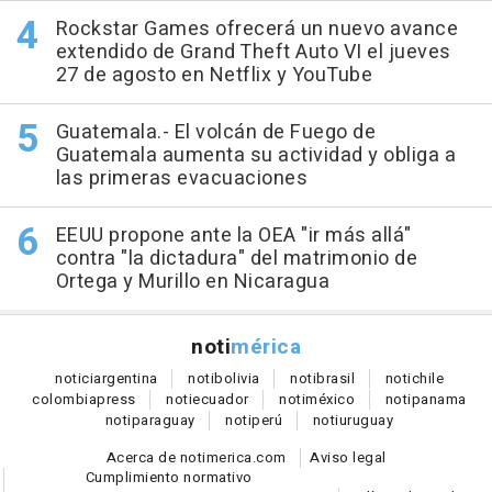
Rockstar Games ofrecerá un nuevo avance
extendido de Grand Theft Auto VI el jueves
27 de agosto en Netflix y YouTube
Guatemala.- El volcán de Fuego de
Guatemala aumenta su actividad y obliga a
las primeras evacuaciones
EEUU propone ante la OEA "ir más allá"
contra "la dictadura" del matrimonio de
Ortega y Murillo en Nicaragua
noti
mérica
notici
argentina
noti
bolivia
noti
brasil
noti
chile
colombia
press
noti
ecuador
noti
méxico
noti
panama
noti
paraguay
noti
perú
noti
uruguay
Acerca de notimerica.com
Aviso legal
Cumplimiento normativo