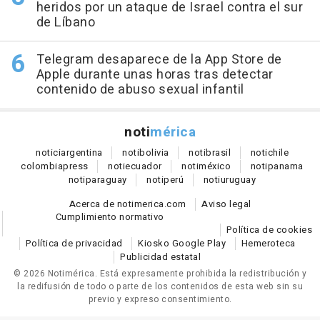
heridos por un ataque de Israel contra el sur
de Líbano
Telegram desaparece de la App Store de
Apple durante unas horas tras detectar
contenido de abuso sexual infantil
noti
mérica
notici
argentina
noti
bolivia
noti
brasil
noti
chile
colombia
press
noti
ecuador
noti
méxico
noti
panama
noti
paraguay
noti
perú
noti
uruguay
Acerca de notimerica.com
Aviso legal
Cumplimiento normativo
Política de cookies
Política de privacidad
Kiosko Google Play
Hemeroteca
Publicidad estatal
© 2026 Notimérica.
Está expresamente prohibida la redistribución y
la redifusión de todo o parte de los contenidos de esta web sin su
previo y expreso consentimiento.