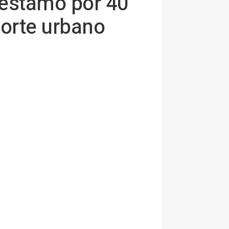
réstamo por 40
porte urbano