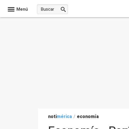
Menú
noti
mérica
/
economía