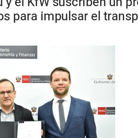
 y el KfW suscriben un p
os para impulsar el trans