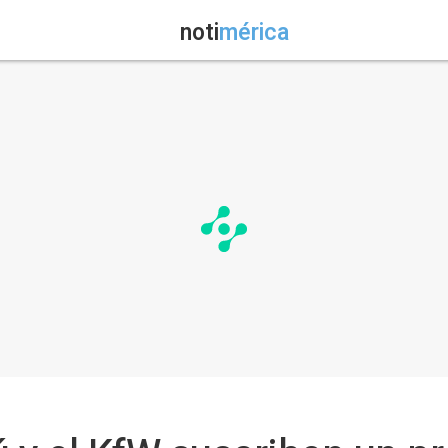
noti
mérica