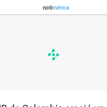
noti
mérica