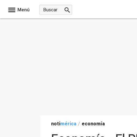
Menú
noti
mérica
/
economía