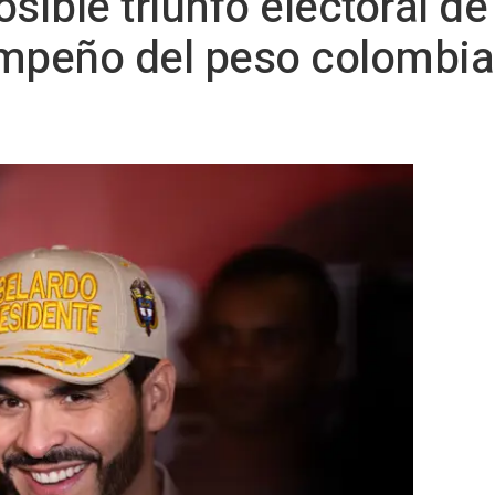
sible triunfo electoral de 
empeño del peso colombia