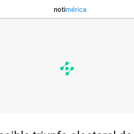
noti
mérica