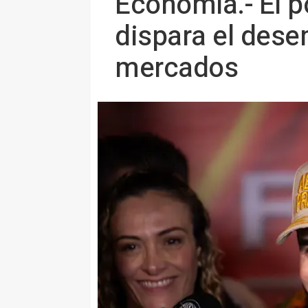
Economía.- El po
dispara el des
mercados