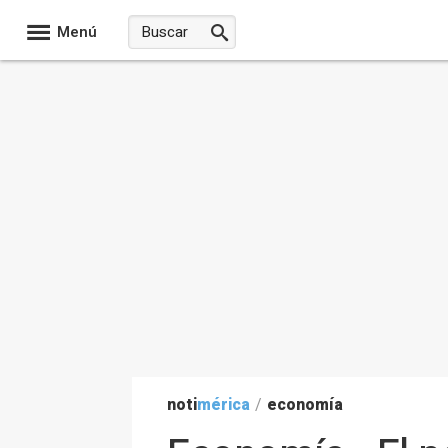
Menú
noti
mérica
/
economía