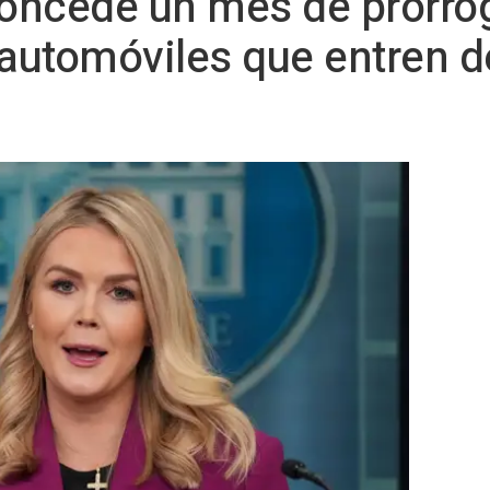
oncede un mes de prórrog
 automóviles que entren 