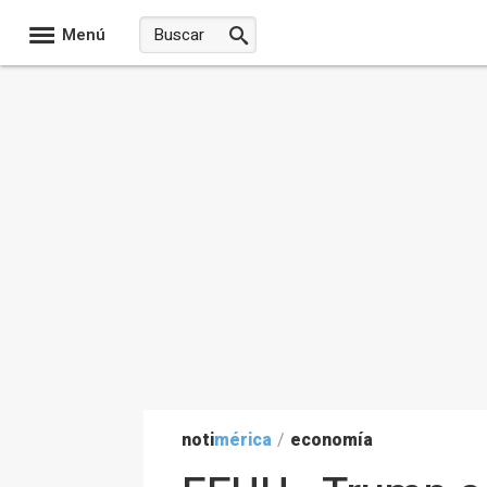
Menú
noti
mérica
/
economía