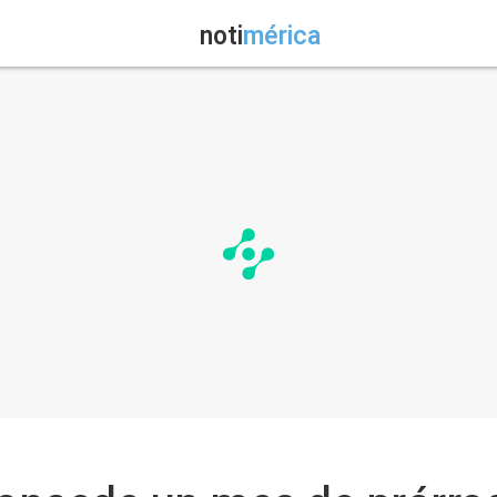
noti
mérica