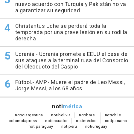
nuevo acuerdo con Turquía y Pakistán no va
a garantizar su seguridad
Christantus Uche se perderá toda la
temporada por una grave lesión en su rodilla
derecha
Ucrania.- Ucrania promete a EEUU el cese de
sus ataques a la terminal rusa del Consorcio
del Oleoducto del Caspio
Fútbol.- AMP.- Muere el padre de Leo Messi,
Jorge Messi, a los 68 años
noti
mérica
notici
argentina
noti
bolivia
noti
brasil
noti
chile
colombia
press
noti
ecuador
noti
méxico
noti
panama
noti
paraguay
noti
perú
noti
uruguay