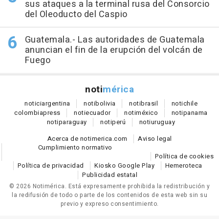
sus ataques a la terminal rusa del Consorcio
del Oleoducto del Caspio
Guatemala.- Las autoridades de Guatemala
anuncian el fin de la erupción del volcán de
Fuego
noti
mérica
notici
argentina
noti
bolivia
noti
brasil
noti
chile
colombia
press
noti
ecuador
noti
méxico
noti
panama
noti
paraguay
noti
perú
noti
uruguay
Acerca de notimerica.com
Aviso legal
Cumplimiento normativo
Política de cookies
Política de privacidad
Kiosko Google Play
Hemeroteca
Publicidad estatal
© 2026 Notimérica.
Está expresamente prohibida la redistribución y
la redifusión de todo o parte de los contenidos de esta web sin su
previo y expreso consentimiento.