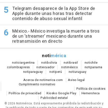
Telegram desaparece de la App Store de
Apple durante unas horas tras detectar
contenido de abuso sexual infantil
México.- México investiga la muerte a tiros
de un 'streamer' mexicano durante una
retransmisión en directo
noti
mérica
notici
argentina
noti
bolivia
noti
brasil
noti
chile
colombia
press
noti
ecuador
noti
méxico
noti
panama
noti
paraguay
noti
perú
noti
uruguay
Acerca de notimerica.com
Aviso legal
Cumplimiento normativo
Política de cookies
Política de privacidad
Kiosko Google Play
Hemeroteca
Publicidad estatal
© 2026 Notimérica.
Está expresamente prohibida la redistribución y
la redifusión de todo o parte de los contenidos de esta web sin su