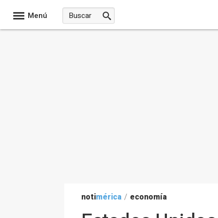
Menú
noti
mérica
/
economía