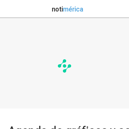
noti
mérica