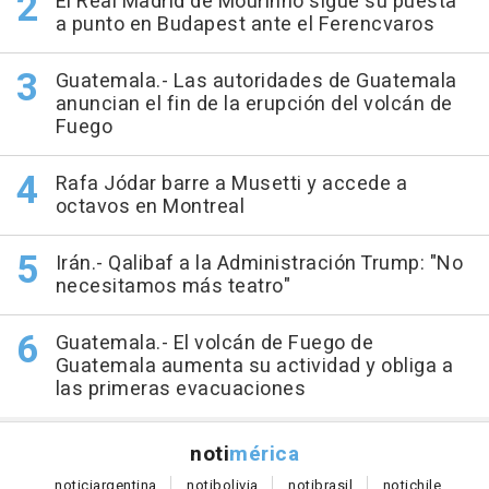
El Real Madrid de Mourinho sigue su puesta
a punto en Budapest ante el Ferencvaros
Guatemala.- Las autoridades de Guatemala
anuncian el fin de la erupción del volcán de
Fuego
Rafa Jódar barre a Musetti y accede a
octavos en Montreal
Irán.- Qalibaf a la Administración Trump: "No
necesitamos más teatro"
Guatemala.- El volcán de Fuego de
Guatemala aumenta su actividad y obliga a
las primeras evacuaciones
noti
mérica
notici
argentina
noti
bolivia
noti
brasil
noti
chile