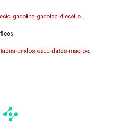
cio-gasolina-gasoleo-diesel-e...
áficos
tados-unidos-eeuu-datos-macroe...