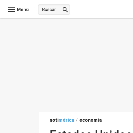
Menú
noti
mérica
/
economía