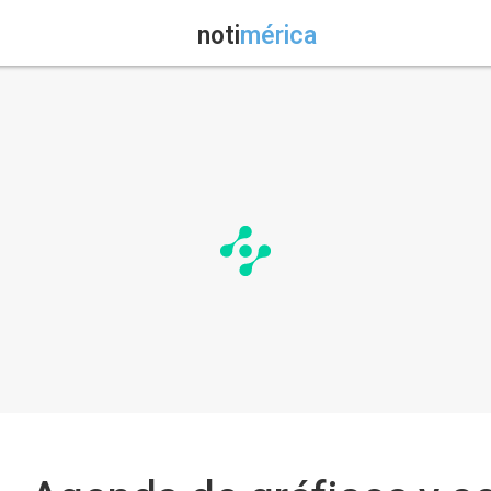
noti
mérica