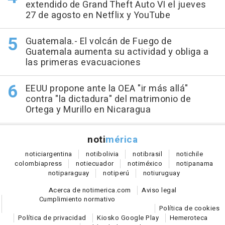
extendido de Grand Theft Auto VI el jueves
27 de agosto en Netflix y YouTube
Guatemala.- El volcán de Fuego de
Guatemala aumenta su actividad y obliga a
las primeras evacuaciones
EEUU propone ante la OEA "ir más allá"
contra "la dictadura" del matrimonio de
Ortega y Murillo en Nicaragua
noti
mérica
notici
argentina
noti
bolivia
noti
brasil
noti
chile
colombia
press
noti
ecuador
noti
méxico
noti
panama
noti
paraguay
noti
perú
noti
uruguay
Acerca de notimerica.com
Aviso legal
Cumplimiento normativo
Política de cookies
Política de privacidad
Kiosko Google Play
Hemeroteca