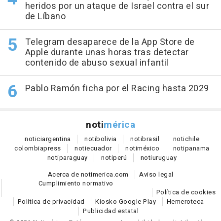
heridos por un ataque de Israel contra el sur
de Líbano
Telegram desaparece de la App Store de
Apple durante unas horas tras detectar
contenido de abuso sexual infantil
Pablo Ramón ficha por el Racing hasta 2029
noti
mérica
notici
argentina
noti
bolivia
noti
brasil
noti
chile
colombia
press
noti
ecuador
noti
méxico
noti
panama
noti
paraguay
noti
perú
noti
uruguay
Acerca de notimerica.com
Aviso legal
Cumplimiento normativo
Política de cookies
Política de privacidad
Kiosko Google Play
Hemeroteca
Publicidad estatal