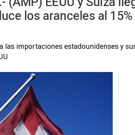
- (AMP) EEUU y Suiza lle
uce los aranceles al 15% 
s a las importaciones estadounidenses y s
EUU