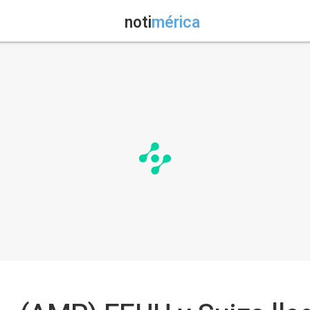
noti
mérica