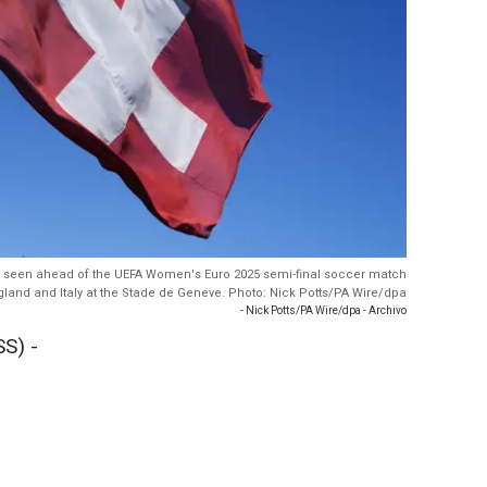
g is seen ahead of the UEFA Women's Euro 2025 semi-final soccer match
land and Italy at the Stade de Geneve. Photo: Nick Potts/PA Wire/dpa
- Nick Potts/PA Wire/dpa - Archivo
S) -