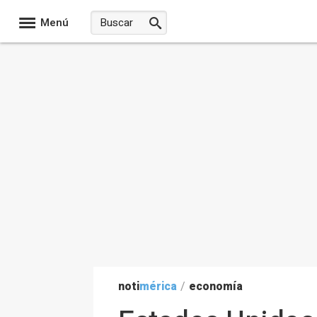
Menú
noti
mérica
/
economía