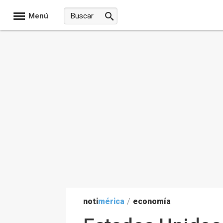
Menú
noti
mérica
/
economía