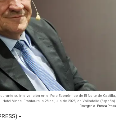
durante su intervención en el Foro Económico de El Norte de Castilla,
l Hotel Vincci Frontaura, a 28 de julio de 2025, en Valladolid (España).
- Photogenic - Europa Press
PRESS) -