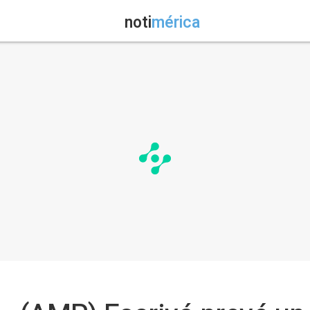
noti
mérica