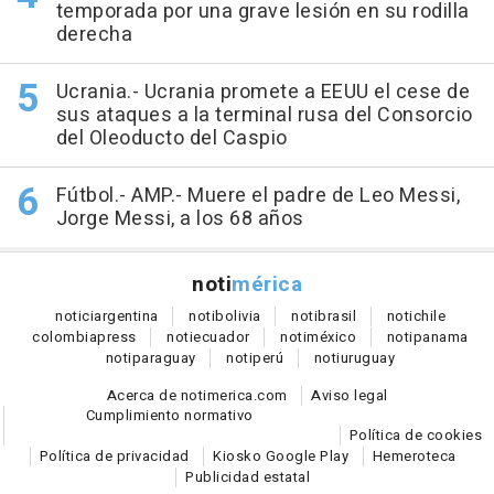
temporada por una grave lesión en su rodilla
derecha
Ucrania.- Ucrania promete a EEUU el cese de
sus ataques a la terminal rusa del Consorcio
del Oleoducto del Caspio
Fútbol.- AMP.- Muere el padre de Leo Messi,
Jorge Messi, a los 68 años
noti
mérica
notici
argentina
noti
bolivia
noti
brasil
noti
chile
colombia
press
noti
ecuador
noti
méxico
noti
panama
noti
paraguay
noti
perú
noti
uruguay
Acerca de notimerica.com
Aviso legal
Cumplimiento normativo
Política de cookies
Política de privacidad
Kiosko Google Play
Hemeroteca
Publicidad estatal