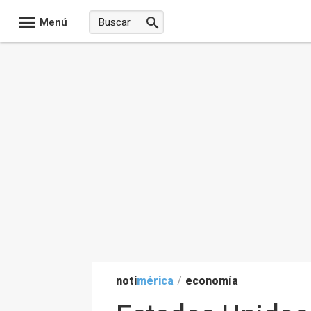
Menú
noti
mérica
/
economía