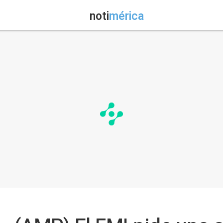
noti
mérica