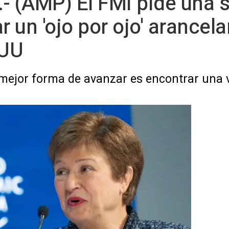
- (AMP) El FMI pide una 
 un 'ojo por ojo' arancelar
EUU
 mejor forma de avanzar es encontrar una 