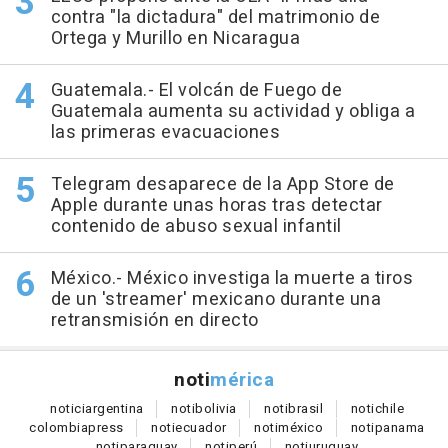
contra "la dictadura" del matrimonio de
Ortega y Murillo en Nicaragua
Guatemala.- El volcán de Fuego de
Guatemala aumenta su actividad y obliga a
las primeras evacuaciones
Telegram desaparece de la App Store de
Apple durante unas horas tras detectar
contenido de abuso sexual infantil
México.- México investiga la muerte a tiros
de un 'streamer' mexicano durante una
retransmisión en directo
noti
mérica
notici
argentina
noti
bolivia
noti
brasil
noti
chile
colombia
press
noti
ecuador
noti
méxico
noti
panama
noti
paraguay
noti
perú
noti
uruguay