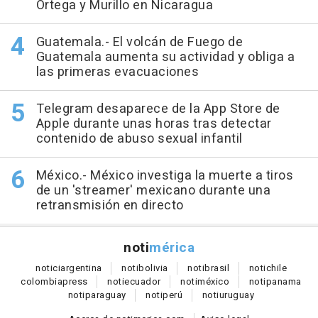
Ortega y Murillo en Nicaragua
Guatemala.- El volcán de Fuego de
Guatemala aumenta su actividad y obliga a
las primeras evacuaciones
Telegram desaparece de la App Store de
Apple durante unas horas tras detectar
contenido de abuso sexual infantil
México.- México investiga la muerte a tiros
de un 'streamer' mexicano durante una
retransmisión en directo
noti
mérica
notici
argentina
noti
bolivia
noti
brasil
noti
chile
colombia
press
noti
ecuador
noti
méxico
noti
panama
noti
paraguay
noti
perú
noti
uruguay