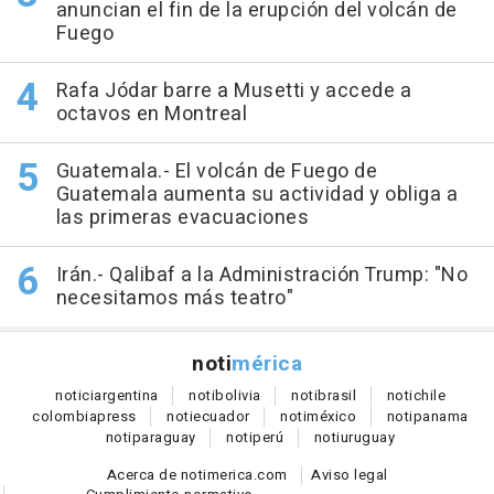
anuncian el fin de la erupción del volcán de
Fuego
Rafa Jódar barre a Musetti y accede a
octavos en Montreal
Guatemala.- El volcán de Fuego de
Guatemala aumenta su actividad y obliga a
las primeras evacuaciones
Irán.- Qalibaf a la Administración Trump: "No
necesitamos más teatro"
noti
mérica
notici
argentina
noti
bolivia
noti
brasil
noti
chile
colombia
press
noti
ecuador
noti
méxico
noti
panama
noti
paraguay
noti
perú
noti
uruguay
Acerca de notimerica.com
Aviso legal