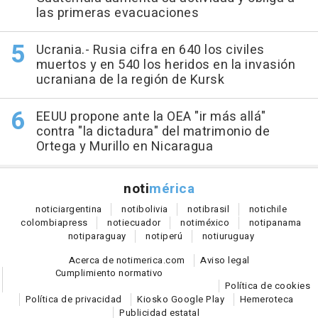
las primeras evacuaciones
Ucrania.- Rusia cifra en 640 los civiles
muertos y en 540 los heridos en la invasión
ucraniana de la región de Kursk
EEUU propone ante la OEA "ir más allá"
contra "la dictadura" del matrimonio de
Ortega y Murillo en Nicaragua
noti
mérica
notici
argentina
noti
bolivia
noti
brasil
noti
chile
colombia
press
noti
ecuador
noti
méxico
noti
panama
noti
paraguay
noti
perú
noti
uruguay
Acerca de notimerica.com
Aviso legal
Cumplimiento normativo
Política de cookies
Política de privacidad
Kiosko Google Play
Hemeroteca
Publicidad estatal