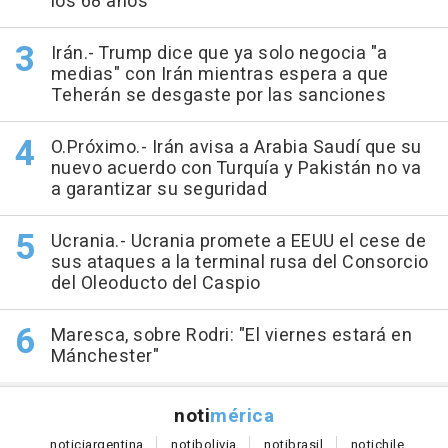
los 68 años
Irán.- Trump dice que ya solo negocia "a
medias" con Irán mientras espera a que
Teherán se desgaste por las sanciones
O.Próximo.- Irán avisa a Arabia Saudí que su
nuevo acuerdo con Turquía y Pakistán no va
a garantizar su seguridad
Ucrania.- Ucrania promete a EEUU el cese de
sus ataques a la terminal rusa del Consorcio
del Oleoducto del Caspio
Maresca, sobre Rodri: "El viernes estará en
Mánchester"
noti
mérica
notici
argentina
noti
bolivia
noti
brasil
noti
chile