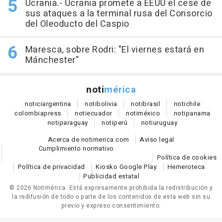
Ucrania.- Ucrania promete a EEUU el cese de
sus ataques a la terminal rusa del Consorcio
del Oleoducto del Caspio
Maresca, sobre Rodri: "El viernes estará en
Mánchester"
noti
mérica
notici
argentina
noti
bolivia
noti
brasil
noti
chile
colombia
press
noti
ecuador
noti
méxico
noti
panama
noti
paraguay
noti
perú
noti
uruguay
Acerca de notimerica.com
Aviso legal
Cumplimiento normativo
Política de cookies
Política de privacidad
Kiosko Google Play
Hemeroteca
Publicidad estatal
© 2026 Notimérica.
Está expresamente prohibida la redistribución y
la redifusión de todo o parte de los contenidos de esta web sin su
previo y expreso consentimiento.