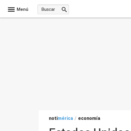
Menú
noti
mérica
/
economía