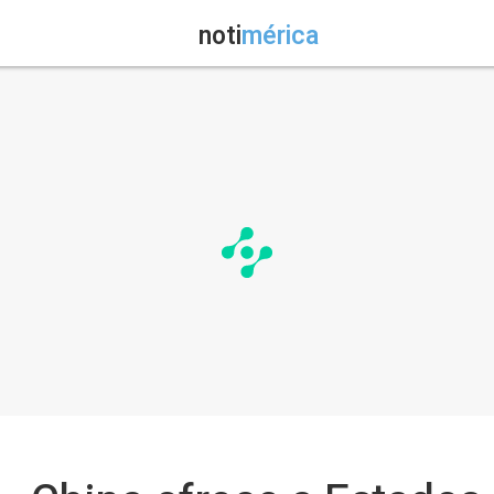
noti
mérica