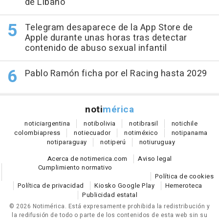
de Líbano
Telegram desaparece de la App Store de
Apple durante unas horas tras detectar
contenido de abuso sexual infantil
Pablo Ramón ficha por el Racing hasta 2029
noti
mérica
notici
argentina
noti
bolivia
noti
brasil
noti
chile
colombia
press
noti
ecuador
noti
méxico
noti
panama
noti
paraguay
noti
perú
noti
uruguay
Acerca de notimerica.com
Aviso legal
Cumplimiento normativo
Política de cookies
Política de privacidad
Kiosko Google Play
Hemeroteca
Publicidad estatal
© 2026 Notimérica.
Está expresamente prohibida la redistribución y
la redifusión de todo o parte de los contenidos de esta web sin su