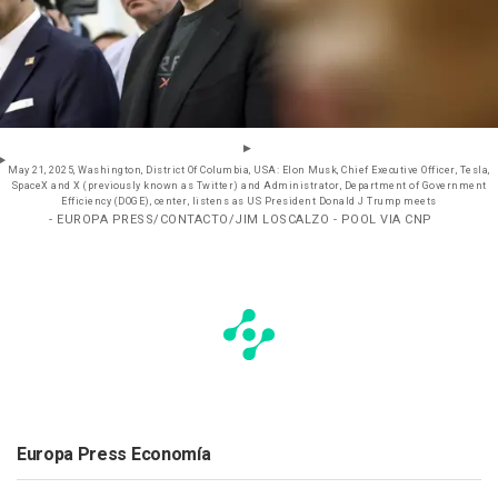
May 21, 2025, Washington, District Of Columbia, USA: Elon Musk, Chief Executive Officer, Tesla,
SpaceX and X (previously known as Twitter) and Administrator, Department of Government
Efficiency (DOGE), center, listens as US President Donald J Trump meets
- EUROPA PRESS/CONTACTO/JIM LOSCALZO - POOL VIA CNP
Europa Press Economía