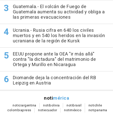
Guatemala.- El volcán de Fuego de
Guatemala aumenta su actividad y obliga a
las primeras evacuaciones
Ucrania.- Rusia cifra en 640 los civiles
muertos y en 540 los heridos en la invasión
ucraniana de la región de Kursk
EEUU propone ante la OEA "ir más allá"
contra "la dictadura" del matrimonio de
Ortega y Murillo en Nicaragua
Diomande deja la concentración del RB
Leipzig en Austria
noti
mérica
notici
argentina
noti
bolivia
noti
brasil
noti
chile
colombia
press
noti
ecuador
noti
méxico
noti
panama