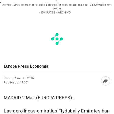
Archivo - Emirates transporta más de diez millones de pasajeros en casi 35.000 vuelos este
verano.
- EMIRATES - ARCHIVO
Europa Press Economía
Lunes, 2 marzo 2026
Publicado: 17:37
Abri
MADRID 2 Mar. (EUROPA PRESS) -
Las aerolíneas emiratíes Flydubai y Emirates han