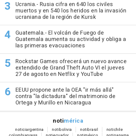
Ucrania.- Rusia cifra en 640 los civiles
muertos y en 540 los heridos en la invasión
ucraniana de la región de Kursk
Guatemala.- El volcán de Fuego de
Guatemala aumenta su actividad y obliga a
las primeras evacuaciones
Rockstar Games ofrecerá un nuevo avance
extendido de Grand Theft Auto VI el jueves
27 de agosto en Netflix y YouTube
EEUU propone ante la OEA "ir más allá"
contra "la dictadura" del matrimonio de
Ortega y Murillo en Nicaragua
noti
mérica
notici
argentina
noti
bolivia
noti
brasil
noti
chile
colombia
press
noti
ecuador
noti
méxico
noti
panama