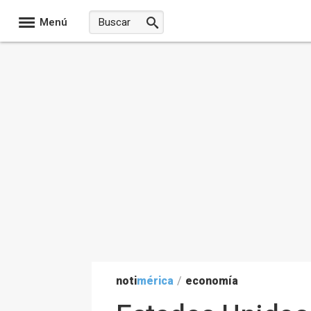
Menú
noti
mérica
/
economía