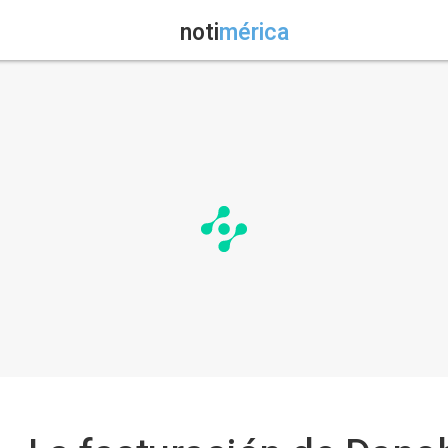
noti
mérica